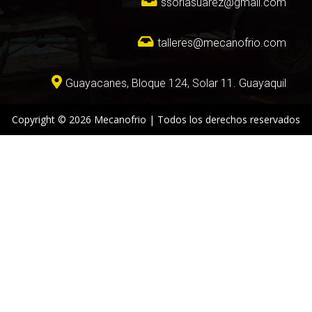
ssoriasuarez@gmail.com
talleres@mecanofrio.com
Guayacanes, Bloque 124, Solar 11. Guayaquil
Copyright © 2026 Mecanofrio | Todos los derechos reservados