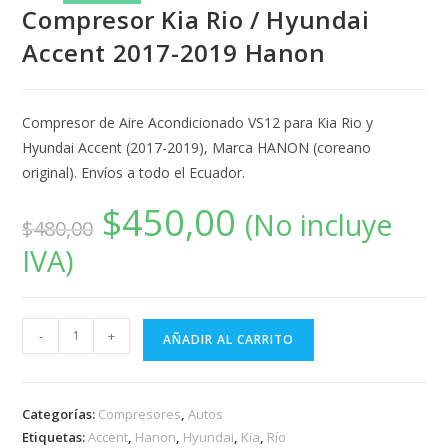
Compresor Kia Rio / Hyundai
Accent 2017-2019 Hanon
Compresor de Aire Acondicionado VS12 para Kia Rio y
Hyundai Accent (2017-2019), Marca HANON (coreano
original). Envíos a todo el Ecuador.
$
450,00
(No incluye
$
480,00
IVA)
-
+
AÑADIR AL CARRITO
Categorías:
Compresores
,
Autos
Etiquetas:
Accent
,
Hanon
,
Hyundai
,
Kia
,
Río