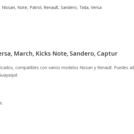
,
Nissan
,
Note
,
Patrol
,
Renault
,
Sandero
,
Tiida
,
Versa
ersa, March, Kicks Note, Sandero, Captur
ados, compatibles con varios modelos Nissan y Renault. Puedes adqui
Guayaquil.
s: