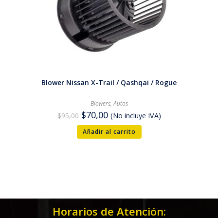
Blower Nissan X-Trail / Qashqai / Rogue
Blowers
,
Autos
$
70,00
$
95,00
(No incluye IVA)
Añadir al carrito
Horarios de Atención: