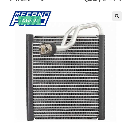
¡OFERTA!
🔍