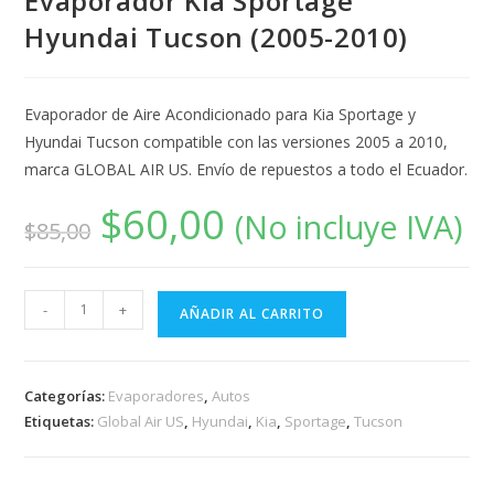
Evaporador Kia Sportage
Hyundai Tucson (2005-2010)
Evaporador de Aire Acondicionado para Kia Sportage y
Hyundai Tucson compatible con las versiones 2005 a 2010,
marca GLOBAL AIR US. Envío de repuestos a todo el Ecuador.
$
60,00
(No incluye IVA)
$
85,00
-
+
AÑADIR AL CARRITO
Categorías:
Evaporadores
,
Autos
Etiquetas:
Global Air US
,
Hyundai
,
Kia
,
Sportage
,
Tucson