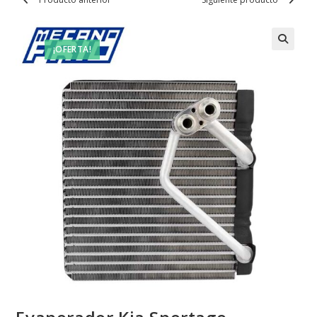
¡OFERTA!
🔍