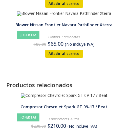
Añadir al carrito
Blower Nissan Frontier Navara Pathfinder Xterra
¡OFERTA!
Blowers
,
Camionetas
$
65,00
$
80,00
(No incluye IVA)
Añadir al carrito
Productos relacionados
Compresor Chevrolet Spark GT 09-17 / Beat
¡OFERTA!
Compresores
,
Autos
$
210,00
$
230,00
(No incluye IVA)