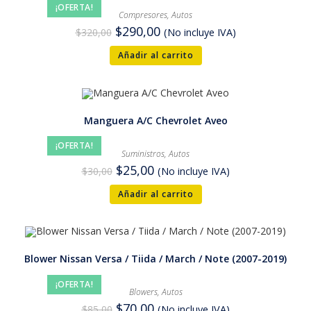
¡OFERTA!
Compresores
,
Autos
$
290,00
$
320,00
(No incluye IVA)
Añadir al carrito
Manguera A/C Chevrolet Aveo
¡OFERTA!
Suministros
,
Autos
$
25,00
$
30,00
(No incluye IVA)
Añadir al carrito
Blower Nissan Versa / Tiida / March / Note (2007-2019)
¡OFERTA!
Blowers
,
Autos
$
70,00
$
85,00
(No incluye IVA)