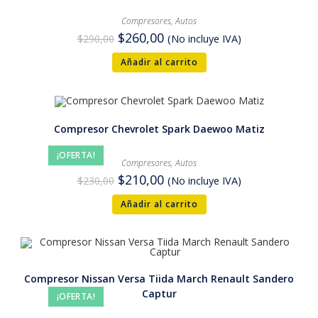
Compresores
,
Autos
$
260,00
$
290,00
(No incluye IVA)
Añadir al carrito
Compresor Chevrolet Spark Daewoo Matiz
¡OFERTA!
Compresores
,
Autos
$
210,00
$
230,00
(No incluye IVA)
Añadir al carrito
Compresor Nissan Versa Tiida March Renault Sandero
Captur
¡OFERTA!